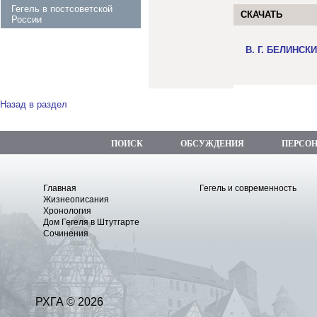
Гегель в постсоветской
СКАЧАТЬ
России
В. Г. БЕЛИНС
Назад в раздел
ПОИСК
ОБСУЖДЕНИЯ
ПЕРСО
Главная
Гегель и современность
Жизнеописания
Хронология
Дом Гегеля в Штутгарте
Сочинения
РХГА © 2026