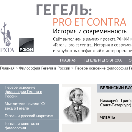
ГЛАВНАЯ
ГЕГЕЛЬ И ЕГО ЭПОХА
С
Главная
>
Философия Гегеля в России
>
Первое освоение философии Ге
Первое освоение
БЕЛИНСКИЙ ВИ
философии Гегеля в
России
Виссарио́н Григо
Мыслители начала ХХ
Санкт-Петербург)
века о Гегеле
Гегель и русский марксизм
ЧИТАТЬ
Гегель и советская
философия