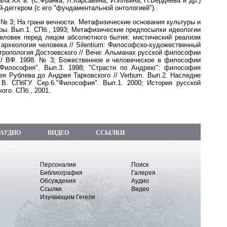
а XX в. (С.Франка, Л.Карсавина, И.Ильина, Н.Бердяева и др.)
-деггером (с его "фундаментальной онтологией").
 № 3; На грани вечности. Метафизические основания культуры и
уры. Вып.1. СПб., 1993; Метафизические предпосылки идеологии
Человек перед лицом абсолютного бытия: мистический реализм
 археология человека // Silentium: Философско-художественный
нтропология Достоевского // Вече: Альманах русской философии
 // ВФ. 1998. № 3; Божественное и человеческое в философии
"Философия". Вып.3. 1998; "Страсти по Андрею": философия
ея Рублева до Андрея Тарковского // Verbum. Вып.2. Наследие
 В. СПбГУ. Сер.6."Философия". Вып.1. 2000; История русской
го. СПб., 2001.
АУДИО
ВИДЕО
ССЫЛКИ
Персоналии
Поиск
Библиография
Галерея
Обсуждения
Аудио
Ссылки
Видео
Изучающим Гегеля