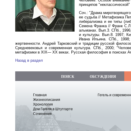
человеке. Особое внимание 
принципов "неклассической" 
Соч.: "Драма миротворящего
ее судьба // Метафизика Пе
либерализма и ее типы (ли
Семена Франка // Франк С.Л
альманах. Вып.3. СПб., 199
и культуры. Вып.8. 1997; 
Ивана Ильина. СПб., 1998
жертвенности. Андрей Тарковский и традиции русской философ
Средневековья и современная культура. СПб., 2000; "Челове
метафизики в XIX— XX веках. Русская философия в поисках Абс
Назад в раздел
ПОИСК
ОБСУЖДЕНИЯ
Главная
Гегель и современн
Жизнеописания
Хронология
Дом Гегеля в Штутгарте
Сочинения