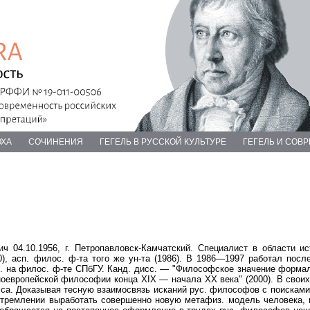
ОХА
СОЧИНЕНИЯ
ГЕГЕЛЬ В РУССКОЙ КУЛЬТУРЕ
ГЕГЕЛЬ И СОВ
04.10.1956, г. Петропавловск-Камчатский. Специалист в области ис
), асп. филос. ф-та того же ун-та (1986). В 1986—1997 работал после
. на филос. ф-те СПбГУ. Канд. дисс. — "Философское значение формали
ноевропейской философии конца XIX — начала XX века" (2000). В своих
сса. Доказывая тесную взаимосвязь исканий рус. философов с поисками 
стремлении выработать совершенно новую метафиз. модель человека, 