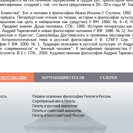
обращается на постепенное оформление в трудах рус. философов начал
метафизики, сходной с той, что была предложена в 20—30-е годы М. Хай
 Божества": Бог и человек в философии Ивана Ильина // Ступени. 1992.
тербурга. Петербургские чтения по теории, истории и философии культ
берализм как цель и либерализм как средство) // ФН. 1994. № 4—6; 
. Предмет знания. Душа человека. СПб., 1995; История литературы как
6; Андрей Тарковский и новая философия человека // ВФ. 1996. № 12; А
Кириллов и Христос: Самоубийцы Достоевского и проблема бессмертия
; Антропологическая тема в русской философии // В. СПбГУ. Сер. 
ии // ВФ. 2000. № 1; Традиции исихазма в русской культуре: от Андр
к современности" и "вечный человек": К метафизике пророчества //
олюта: В 2 т. СПб., 2000; Художественная философия Андрея Тарковско
ПЕРСОНАЛИИ
ИЗУЧАЮЩИМ ГЕГЕЛЯ
ГАЛЕРЕЯ
ость
Первое освоение философии Гегеля в России
Серебряный век и Гегель
Гегель и русский марксизм
Гегель и советский марксизм
Гегель в постсоветской России