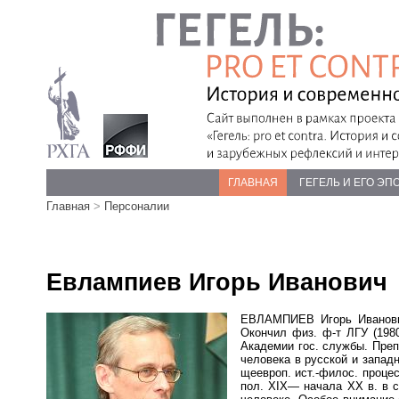
ГЛАВНАЯ
ГЕГЕЛЬ И ЕГО ЭП
Главная
>
Персоналии
Евлампиев Игорь Иванович
ЕВЛАМПИЕВ Игорь Иванович 
Окончил физ. ф-т ЛГУ (1980
Академии гос. службы. Преп
человека в русской и запад
щеевроп. ист.-филос. проце
пол. XIX— начала XX в. в 