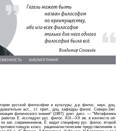
РЕМЕННОСТЬ
БИБЛИОГРАФИЯ
тории русской философии и культуры; д-р филос. наук, доц.
довательно асс., ст. преп., доц. кафедры филос. Северо-Зап.
зации физического знания" (1987); докт. дисс. — "Метафизика
 работах Е. исследует рус. филос. XIX—XX вв. в контексте об-
их зап. современников, Е. видит специфику рус. филос. второй
противостоящую класс. рационалистическим представлениям о